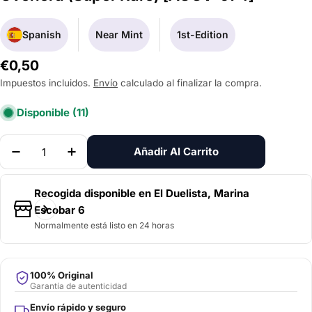
Spanish
Near Mint
1st-Edition
Precio
€0,50
habitual
Impuestos incluidos.
Envío
calculado al finalizar la compra.
Disponible
(11)
Cantidad
Añadir Al Carrito
Disminuir La Cantidad De Sinful Spoils Of Betray
Aumentar La Cantidad De Sinful Spoils O
Recogida disponible en
El Duelista, Marina
Escobar 6
Normalmente está listo en 24 horas
100% Original
Garantía de autenticidad
Envío rápido y seguro