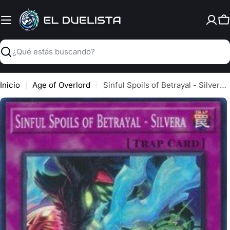
Saltar
al
C
contenido
Buscar
Inicio
Age of Overlord
Sinful Spoils of Betrayal - Silvera - Age of Overlord (Super Rare) [AGOV-074]