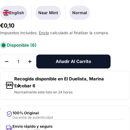
English
Near Mint
Normal
Precio
€0,10
habitual
Impuestos incluidos.
Envío
calculado al finalizar la compra.
Disponible
(6)
Cantidad
Añadir Al Carrito
Disminuir La Cantidad De Ultimate Flare (BT5-105)
Aumentar La Cantidad De Ultimate Flare 
Recogida disponible en
El Duelista, Marina
Escobar 6
Normalmente está listo en 24 horas
100% Original
Garantía de autenticidad
Envío rápido y seguro